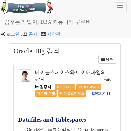
Toggl
navig
꿈꾸는 개발자, DBA 커뮤니티 구루비
로그인
:
공지
:
저작권
Oracle 10g 강좌
목록
테이블스페이스와 데이터파일의
관계
0
by 김정식
DATAFILE
TABLESPACE
[2006.04.11]
데이터 파일
테이블스페이스
Datafiles and Tablespaces
Oracle은 data를 논리적으로는 tablespace들