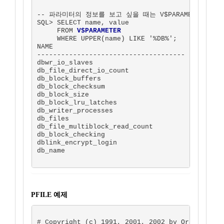
-- 파라미터의 정보를 보고 싶을 때는 V$PARAMETER을 이
SQL> SELECT name, value

     FROM 
V$PARAMETER
     WHERE UPPER(name) LIKE '%DB%';

NAME                                    VALUE

------------------------------------- -------

dbwr_io_slaves                              0

db_file_direct_io_count                    64

db_block_buffers                         2048

db_block_checksum                       FALSE

db_block_size                            8192

db_block_lru_latches                        1

db_writer_processes                         1

db_files                                 1024

db_file_multiblock_read_count               8

db_block_checking                       FALSE

dblink_encrypt_login                    FALSE

db_name                                 storm

PFILE 예제
# Copyright (c) 1991, 2001, 2002 by Oracle Corp