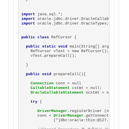
 */

import
import
import
 oracle.jdbc.driver.OracleTypes;

public class
 RefCursor {

public static void
 main(String[] args) {

    RefCursor vTest = new RefCursor();

    vTest.prepareCall();

  }

public void
 prepareCall(){

Connection
 conn = null

CallableStatement
 cstmt = null;

OracleCallableStatement
 ocstmt = null;

try
 {

DriverManager
.registerDriver (new oracle
       conn = 
DriverManager
.getConnection 

              ("jdbc:oracle:thin:@127.0.0.1:152