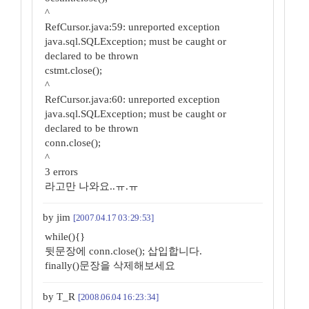
^
RefCursor.java:59: unreported exception
java.sql.SQLException; must be caught or
declared to be thrown
cstmt.close();
^
RefCursor.java:60: unreported exception
java.sql.SQLException; must be caught or
declared to be thrown
conn.close();
^
3 errors
라고만 나와요..ㅠ.ㅠ
by jim
[2007.04.17 03:29:53]
while(){}
뒷문장에 conn.close(); 삽입합니다.
finally()문장을 삭제해보세요
by T_R
[2008.06.04 16:23:34]