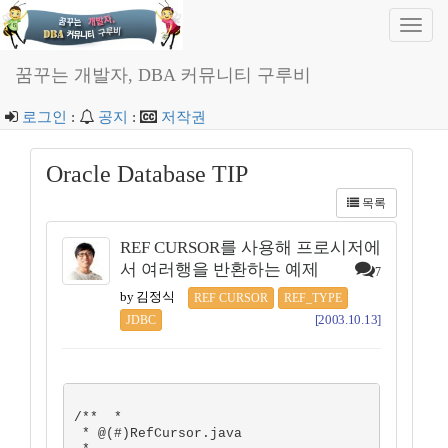
Toggl
navig
꿈꾸는 개발자, DBA 커뮤니티 구루비
로그인
:
공지
:
저작권
Oracle Database TIP
목록
REF CURSOR를 사용해 프로시저에
서 여러행을 반환하는 예제
7
by 김정식
REF CURSOR
REF_TYPE
[2003.10.13]
JDBC
/**  *

 * @(#)RefCursor.java  
