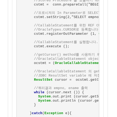
//Stored Procedure 를 호출하기 위해 JDBC C
       cstmt =  conn.prepareCall("BEGIN ref_cur
//프로시져의 In Parameter로 SELECT문장을 
       cstmt.setString(2,"SELECT empno, ename F
//CallableStatement를 위한 REF CURSOR OUT
       //OracleTypes.CURSOR로 등록합니다.
       cstmt.registerOutParameter (1, 
OracleTy
//CallableStatement를 실행합니다.
       cstmt.execute ();

//getCursor() method를 사용하기 위해 Callab
       //OracleCallableStatement object로 바꿉
       ocstmt = (
OracleCallableStatement
)cstmt;
//OracleCallableStatement 의 getCursor
       //JDBC ResultSet variable 에 저장합니다.
ResultSet
 cursor =  ocstmt.getCursor (1)
//쿼리결과 empno, ename 출력
while
 (cursor.next ()) {

System
.out.print (cursor.getString (1)
System
.out.println (cursor.getString (
       }

     }
catch
(
Exception
 e){
