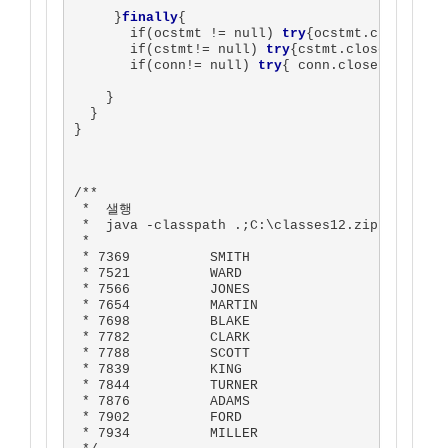
     }
finally
{ 

       if(ocstmt != null) 
try
{ocstmt.close();}
       if(cstmt!= null) 
try
{cstmt.close();} 
ca
       if(conn!= null) 
try
{ conn.close();} 
cat
    }    

  }

}

/**

 *  샐행

 *  java -classpath .;C:\classes12.zip  RefCurs
 *

 * 7369          SMITH 

 * 7521          WARD  

 * 7566          JONES 

 * 7654          MARTIN

 * 7698          BLAKE 

 * 7782          CLARK 

 * 7788          SCOTT 

 * 7839          KING  

 * 7844          TURNER

 * 7876          ADAMS 

 * 7902          FORD  

 * 7934          MILLER
