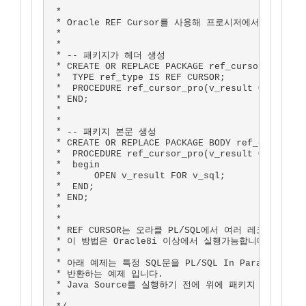
 *

 *

 * Oracle REF Cursor를 사용해 프로시저에서 여러행을
 *

 * 

 * -- 패키지가 헤더 생성

 * CREATE OR REPLACE PACKAGE ref_cursor_pkg AS

 *  TYPE ref_type IS REF CURSOR;

 *  PROCEDURE ref_cursor_pro(v_result OUT ref_t
 * END;

 * 

 * 

 * -- 패키지 본문 생성

 * CREATE OR REPLACE PACKAGE BODY ref_cursor_pk
 *  PROCEDURE ref_cursor_pro(v_result OUT  ref_
 *  begin

 *      OPEN v_result FOR v_sql;

 *  END;

 * END;

 *

 *

 * REF CURSOR는 오라클 PL/SQL에서 여러 레코드의 
 * 이 방법은 Oracle8i 이상에서 실행가능합니다. 

 *

 * 아래 예제는 특정 SQL문을 PL/SQL In Parameter
 * 반환하는 예제 입니다.

 * Java Source를 실행하기 전에 위에 패키지 헤더와 본
 *
