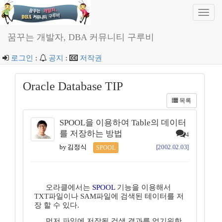
Toggl
navig
꿈꾸는 개발자, DBA 커뮤니티 구루비
로그인
:
공지
:
저작권
Oracle Database TIP
목록
SPOOL을 이용하여 Table의 데이터
를 저장하는 방법
4
by 김정식
[2002.02.03]
SPOOL
오라클에서는
SPOOL
기능을 이용해서
TXT파일이나 SAM파일에 검색된 테이터를 저
장 할 수 있다.
먼저 파일에 저장될 검색 결과를 얻기위한