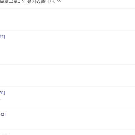
블로그로.. 샥 옮기겠습니다. ^^
17]
50]
^
:42]