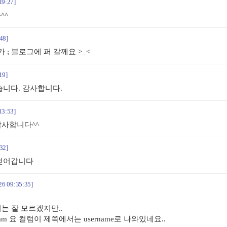
19:27]
^^
48]
; 블로그에 퍼 갈께요 >_<
19]
니다. 감사합니다.
13:53]
감사합니다^^
32]
얻어갑니다
26 09:35:35]
지는 잘 모르겠지만..
am 요 컬럼이 제쪽에서는 username로 나와있네요..