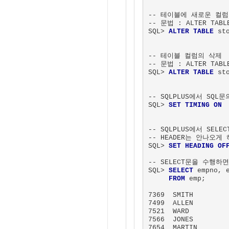
-- 테이블에 새로운 컬럼
-- 문법 : ALTER TABLE
SQL> 
ALTER TABLE
 st
-- 테이블 컬럼의 삭제

-- 문법 : ALTER TABLE
SQL> 
ALTER TABLE
 st
-- SQLPLUS에서 SQL
SQL> 
SET TIMING ON
-- SQLPLUS에서 SEL
-- HEADER는 안나오게 
SQL> 
SET HEADING OF
-- SELECT문을 수행하
SQL> 
SELECT
 empno, e
FROM
 emp; 

7369  SMITH         
7499  ALLEN         
7521  WARD          
7566  JONES         
7654  MARTIN        