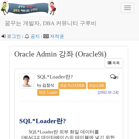
Toggl
navig
꿈꾸는 개발자, DBA 커뮤니티 구루비
로그인
:
공지
:
저작권
Oracle Admin 강좌 (Oracle9i)
목록
SQL*Loader란?
0
by 김정식
SQL*LOADER
SQLLDR
[2002.01.24]
SQL Loader
SQL*Loader란?
SQL*Loader란 외부 화일 데이터를
ORACLE 데이타베이스의 테이블에 넣기 위한