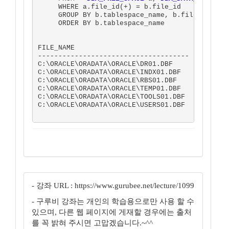
     WHERE a.file_id(+) = b.file_id

     GROUP BY b.tablespace_name, b.file_name, b
     ORDER BY b.tablespace_name

FILE_NAME                              TABLESPA
-------------------------------------  --------
C:\ORACLE\ORADATA\ORACLE\DR01.DBF      DRSYS   
C:\ORACLE\ORADATA\ORACLE\INDX01.DBF    INDX    
C:\ORACLE\ORADATA\ORACLE\RBS01.DBF     RBS     
C:\ORACLE\ORADATA\ORACLE\TEMP01.DBF    TEMP    
C:\ORACLE\ORADATA\ORACLE\TOOLS01.DBF   TOOLS   
C:\ORACLE\ORADATA\ORACLE\USERS01.DBF   USERS   
- 강좌 URL : https://www.gurubee.net/lecture/1099
- 구루비 강좌는 개인의 학습용으로만 사용 할 수
있으며, 다른 웹 페이지에 게재할 경우에는 출처
를 꼭 밝혀 주시면 고맙겠습니다.~^^