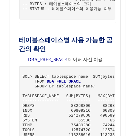
-- BYTES : 테이블스페이스의 크기

-- STATUS : 테이블스페이스의 이용가능 여부

테이블스페이스별 사용 가능한 공
간의 확인
DBA_FREE_SPACE
데이터 사전 이용
SQL> SELECT tablespace_name, SUM(bytes), MAX(by
     FROM 
DBA_FREE_SPACE
     GROUP BY tablespace_name;

TABLESPACE_NAME   SUM(BYTES)   MAX(BYTES)

---------------   ----------   ----------

DRSYS               88268800     88268800

INDX                60809216     60809216

RBS                524279808    498589696

SYSTEM                 65536        65536

TEMP                75489280     74244096

TOOLS               12574720     12574720

USERS              113238016    113238016
