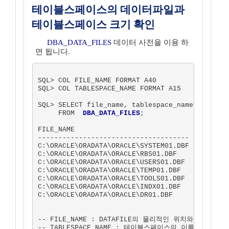
테이블스페이스의 데이터파일과
테이블스페이스 크기 확인
DBA_DATA_FILES
데이터 사전을 이용 하
면 됩니다.
SQL> COL FILE_NAME FORMAT A40

SQL> COL TABLESPACE_NAME FORMAT A15

SQL> SELECT file_name, tablespace_name, bytes, 
     FROM  
DBA_DATA_FILES
;

FILE_NAME                              TABLESPA
-------------------------------------  --------
C:\ORACLE\ORADATA\ORACLE\SYSTEM01.DBF  SYSTEM  
C:\ORACLE\ORADATA\ORACLE\RBS01.DBF     RBS     
C:\ORACLE\ORADATA\ORACLE\USERS01.DBF   USERS   
C:\ORACLE\ORADATA\ORACLE\TEMP01.DBF    TEMP    
C:\ORACLE\ORADATA\ORACLE\TOOLS01.DBF   TOOLS   
C:\ORACLE\ORADATA\ORACLE\INDX01.DBF    INDX    
C:\ORACLE\ORADATA\ORACLE\DR01.DBF      DRSYS   
-- FILE_NAME : DATAFILE의 물리적인 위치와 파일명

-- TABLESPACE_NAME : 테이블스페이스의 이름
