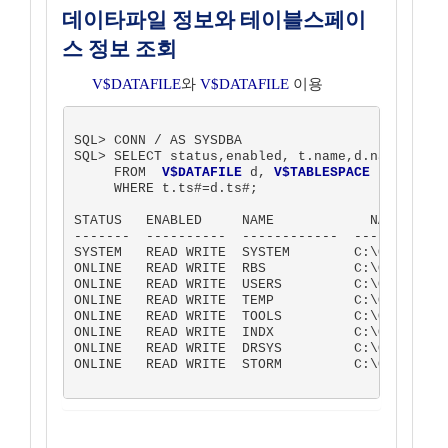
데이타파일 정보와 테이블스페이
스 정보 조회
V$DATAFILE
와
V$DATAFILE
이용
SQL> CONN / AS SYSDBA

SQL> SELECT status,enabled, t.name,d.name

     FROM  
V$DATAFILE
 d, 
V$TABLESPACE
 t

     WHERE t.ts#=d.ts#;

STATUS   ENABLED     NAME            NAME

-------  ----------  ------------  ------------
SYSTEM   READ WRITE  SYSTEM        C:\ORACLE\OR
ONLINE   READ WRITE  RBS           C:\ORACLE\OR
ONLINE   READ WRITE  USERS         C:\ORACLE\OR
ONLINE   READ WRITE  TEMP          C:\ORACLE\OR
ONLINE   READ WRITE  TOOLS         C:\ORACLE\OR
ONLINE   READ WRITE  INDX          C:\ORACLE\OR
ONLINE   READ WRITE  DRSYS         C:\ORACLE\OR
ONLINE   READ WRITE  STORM         C:\ORACLE\OR