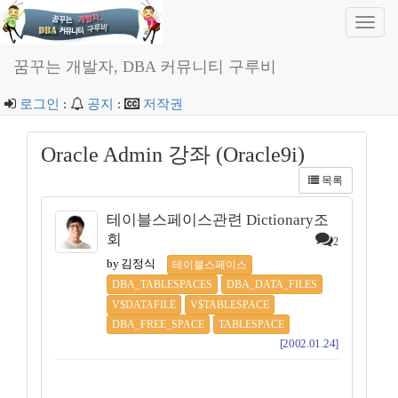
Toggl
navig
꿈꾸는 개발자, DBA 커뮤니티 구루비
로그인
:
공지
:
저작권
Oracle Admin 강좌 (Oracle9i)
목록
테이블스페이스관련 Dictionary조
회
2
by 김정식
테이블스페이스
DBA_TABLESPACES
DBA_DATA_FILES
V$DATAFILE
V$TABLESPACE
DBA_FREE_SPACE
TABLESPACE
[2002.01.24]