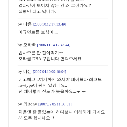
결과값이 보이지 않는 건 왜 그런가요 ?
실행만 되고 맙니다.
by 냐옹
[2006.10.12 17:33:49]
아규먼트를 보심이....
by 오빠빠
[2006.11.14 17:42:44]
밥사주믄 안 잡아먹지^^
오라클 DBA 구합니다 연락주세요
by 나는
[2007.04.10 09:40:04]
에고에고...여기까지 와서야 테이블과 레코드
rowtype이 뭔지 알겠네요..
전 왜이렇게 진도가 늦을까요...ㅜ.ㅜ
by 외Rony
[2007.09.05 11:08:51]
처음엔 잘 몰랐는데 하다보니 이해하게 되네요
^^ 모두 힘내세요 !!