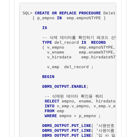
SQL> 
CREATE OR REPLACE PROCEDURE
 Delete_Test

    ( p_empno 
IN
  emp.empno%TYPE )

IS
        -- 삭제 데이터를 확인하기 레코드 선언 

TYPE
 del_record 
IS  RECORD
        ( v_empno      emp.empno%TYPE,

          v_ename      emp.ename%TYPE,

          v_hiredate    emp.hiredate%TYPE) ;

          v_emp  del_record ;

BEGIN
DBMS_OUTPUT.ENABLE
;

         -- 삭제된 데이터 확인용 쿼리 

SELECT
 empno, ename, hiredate

INTO
 v_emp.v_empno, v_emp.v_ename, v_e
FROM
 emp

WHERE
 empno = p_empno ;

DBMS_OUTPUT.PUT_LINE
( '사원번호 : ' || v_
DBMS_OUTPUT.PUT_LINE
( '사원이름 : ' || v_
DBMS_OUTPUT.PUT_LINE
( '입 사 일 : ' || v_