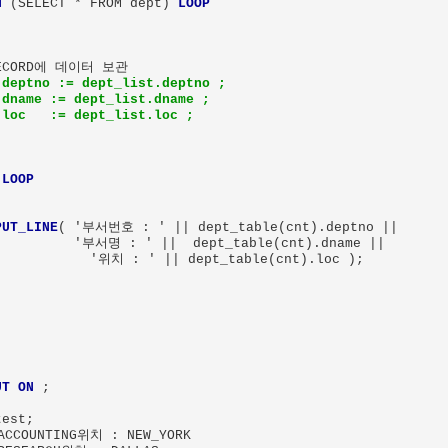
N
 (SELECT * FROM dept) 
LOOP
RECORD에 데이터 보관

deptno := dept_list.deptno ;     

dname := dept_list.dname ;

.loc   := dept_list.loc ;
 
LOOP
PUT_LINE
( '부서번호 : ' || dept_table(cnt).deptno || 

          '부서명 : ' ||  dept_table(cnt).dname || 

            '위치 : ' || dept_table(cnt).loc );

UT ON
 ;

est;

COUNTING위치 : NEW_YORK
