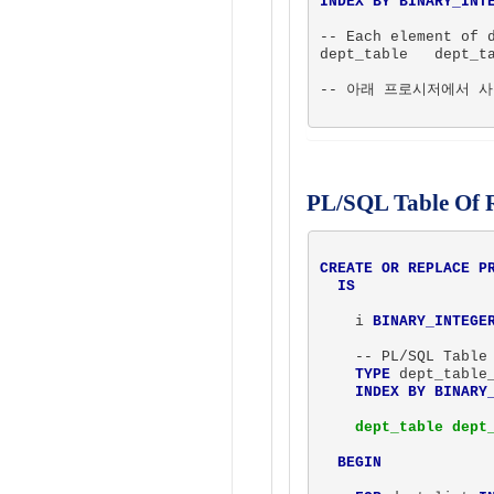
INDEX BY BINARY_INT
-- Each element of d
dept_table   dept_ta
-- 아래 프로시저에서 사
PL/SQL Table Of
CREATE OR REPLACE P
IS
    i 
BINARY_INTEGE
    -- PL/SQL Table
TYPE
 dept_table
INDEX BY BINARY
dept_table dept
BEGIN