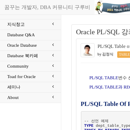
꿈꾸는 개발자, DBA 커뮤니티 구루비
지식창고
Oracle PL/SQL 
Database Q&A
Oracle Database
PL/SQL Table o
by 김정식
TABLE
Database 북카페
Community
Toad for Oracle
PL/SQL TABLE
변수 
세미나
PL/SQL TABLE과 
About
PL/SQL Table Of
TYPE
 dept_table_typ