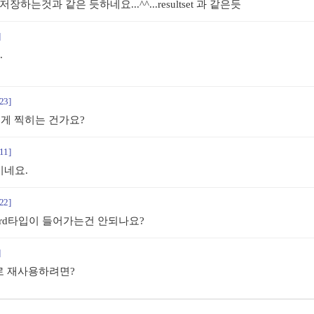
하는것과 같은 듯하네요...^^...resultset 과 같은듯
]
.
23]
이렇게 찍히는 건가요?
11]
이네요.
22]
cord타입이 들어가는건 안되나요?
]
로 재사용하려면?