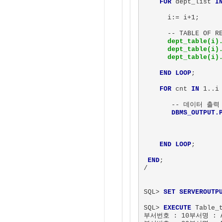
FOR
 dept_list 
I
      i:= i+1;

      -- TABLE OF 
dept_table(i).
      dept_table(i).
      dept_table(i)
END LOOP
;

FOR
 cnt 
IN
 1..i
       -- 데이터 출력

DBMS_OUTPUT.
                   
                   
END LOOP
;

END
;

/

SQL> 
SET SERVEROUTP
SQL> 
EXECUTE
 Table_t
부서번호 : 10부서명 : AC