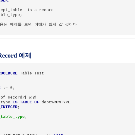
EGER
; 

ept_table  is a record 

ble_type;

용된 예제를 보면 이해가 쉽게 갈 것이다.

 Record 예제
ROCEDURE
 Table_Test

R
 := 0;

 of Record의 선언

_type 
IS TABLE OF
 dept%ROWTYPE

_INTEGER
;

_table_type
;
