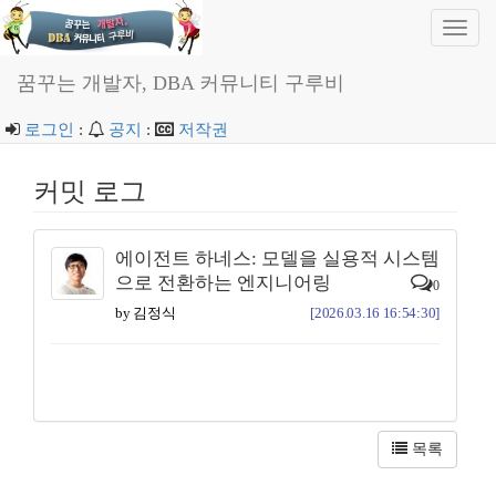
Toggl
navig
꿈꾸는 개발자, DBA 커뮤니티 구루비
로그인
:
공지
:
저작권
커밋 로그
에이전트 하네스: 모델을 실용적 시스템
으로 전환하는 엔지니어링
0
by 김정식
[2026.03.16 16:54:30]
목록