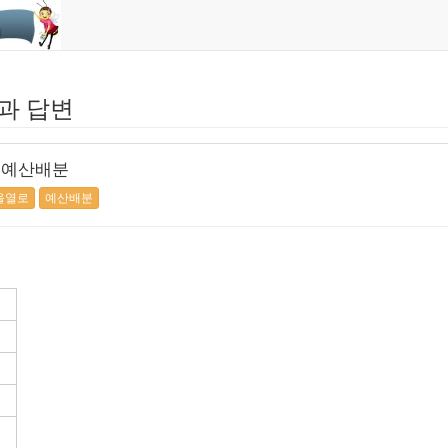
과 답변
 예산배분
을열로
예산배분