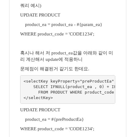
쿼리 예시)
UPDATE PRODUCT
product_ea = product_ea - #{param_ea}
WHERE product_code = 'CODE1234';
혹시나 해서 저 product_ea값을 아래와 같이 미
리 계산해서 update에 적용하니
문제점이 해결된거 같기도 한데요.
<selectKey keyProperty="preProductEa" resultTy
    SELECT IFNULL(product_ea , 0) + IFNULL(#{pa
      FROM PRODUCT WHERE product_code = 'CODE12
</selectKey>
UPDATE PRODUCT
product_ea = #{preProductEa}
WHERE product_code = 'CODE1234';