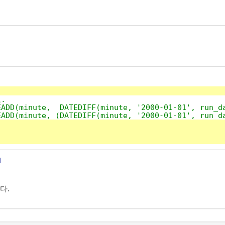
.
DD(minute,  DATEDIFF(minute, '2000-01-01', run_da
DD(minute, (DATEDIFF(minute, '2000-01-01', run_da
]
다.