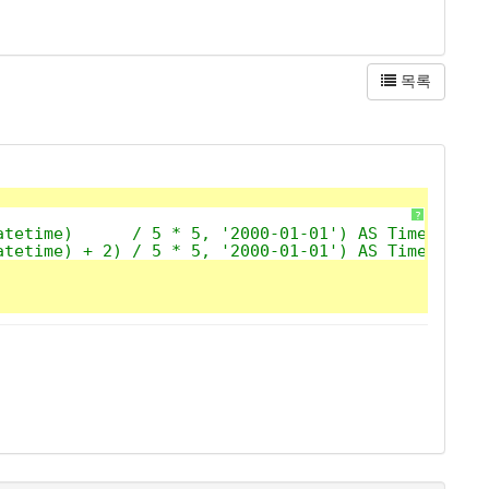
목록
?
tetime)      / 5 * 5, '2000-01-01') AS TimeBucket
tetime) + 2) / 5 * 5, '2000-01-01') AS TimeBucket