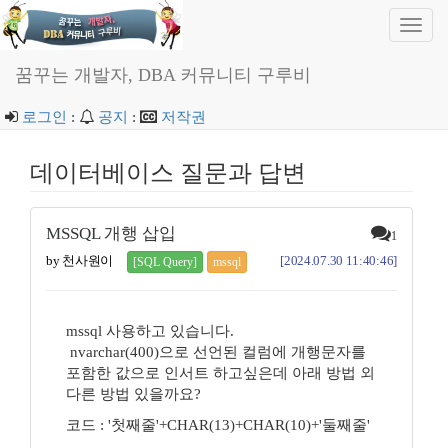
Toggl
navig
꿈꾸는 개발자, DBA 커뮤니티 구루비
로그인
:
공지
:
저작권
데이터베이스 질문과 답변
MSSQL 개행 삽입
1
by 천사원이
[2024.07.30 11:40:46]
[SQL Query]
mssql
mssql 사용하고 있습니다.
nvarchar(400)으로 선언된 컬럼에 개행문자를
포함한 값으로 인서트 하고싶은데 아래 방법 외
다른 방법 있을까요?
코드 : '첫째줄'+CHAR(13)+CHAR(10)+'둘째줄'