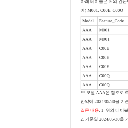
아래 테이블은 저의 간단한
예) M001, C00E, C00Q
Model
Feature_Code
AAA
M001
AAA
M001
AAA
C00E
AAA
C00E
AAA
C00E
AAA
C00Q
AAA
C00Q
** 모델 AAA은 참조로 
만약에 2024/05/30
질문 내용
: 1. 위의 
2. 기준일 2024/05/3