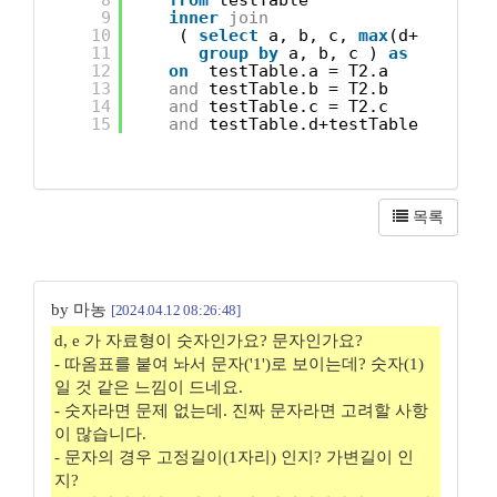
8
from
testTable
9
inner
join
10
( 
select
a, b, c, 
max
(d+e) 
as
d
11
group
by
a, b, c ) 
as
T2
12
on
testTable.a = T2.a 
13
and
testTable.b = T2.b
14
and
testTable.c = T2.c
15
and
testTable.d+testTable.e  = T
목록
by 마농
[2024.04.12 08:26:48]
d, e 가 자료형이 숫자인가요? 문자인가요?
- 따옴표를 붙여 놔서 문자('1')로 보이는데? 숫자(1)
일 것 같은 느낌이 드네요.
- 숫자라면 문제 없는데. 진짜 문자라면 고려할 사항
이 많습니다.
- 문자의 경우 고정길이(1자리) 인지? 가변길이 인
지?