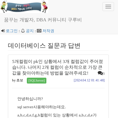
Toggl
navig
꿈꾸는 개발자, DBA 커뮤니티 구루비
로그인
:
공지
:
저작권
데이터베이스 질문과 답변
5개컬럼이 pk인 상황에서 3개 컬럼값이 주어졌
습니다. 나머지 2개 컬럼이 순차적으로 가장 큰
값을 찾아야하는데 방법을 알려주세요!
3
by 초보
[2024.04.12 01:41:48]
[SQLServer]
안녕하십니까?
sql server사용해야하는데요.
a,b,c,d,e,f,g,h컬럼이 있는 상황에서 a,b,c,d,e가