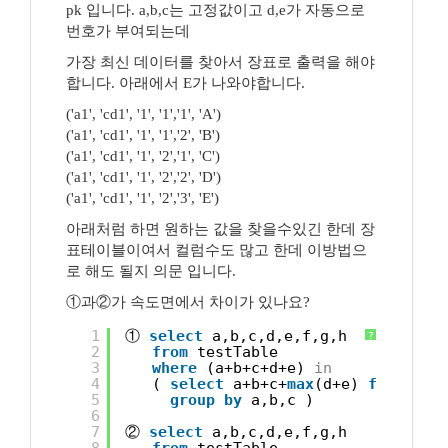
pk 입니다. a,b,c는 고정값이고 d,e가 자동으로
번호가 부여되는데
가장 최신 데이터를 찾아서 장표로 출력을 해야
합니다. 아래에서 E가 나와야합니다.
('a1', 'cd1', '1', '1','1', 'A')
('a1', 'cd1', '1', '1','2', 'B')
('a1', 'cd1', '1', '2','1', 'C')
('a1', 'cd1', '1', '2','2', 'D')
('a1', 'cd1', '1', '2','3', 'E')
아래처럼 하면 원하는 값을 찾을수있긴 한데 장
표테이블이여서 컬럼수도 많고 한데 이방법으
로 해도 될지 의문 입니다.
①과②가 속도면에서 차이가 있나요?
1
① 
select
a,b,c,d,e,f,g,h 
?
2
from
testTable
3
where
(a+b+c+d+e) 
in
4
( 
select
a+b+c+
max
(d+e) 
from
tes
5
group
by
a,b,c )
6
7
② 
select
a,b,c,d,e,f,g,h 