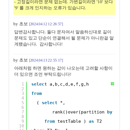
- 고정길이라면 문제 없는데. 가변길이라면 '10' 보다
'9' 를 크게 인지하는 오류가 있습니다.
by 초보
[2024.04.12 12:26:57]
답변감사합니다. 둘다 문자여서 말씀하신대로 길이
문제도 있고 단순이 연결해서 될 문제가 아니란걸 알
게됐습니다. 감사합니다!
by 초보
[2024.04.13 22:55:17]
아래처럼 하면 원하는 값이 나오는데 고려할 사항이
더 있으면 조언 부탁드립니다!
1
select
a,b,c,d,e,f,g,h
?
2
3
from
4
5
( 
select
*,
6
7
rank()over(partition 
by
a, b,
8
9
from
testTable ) 
as
T2
10