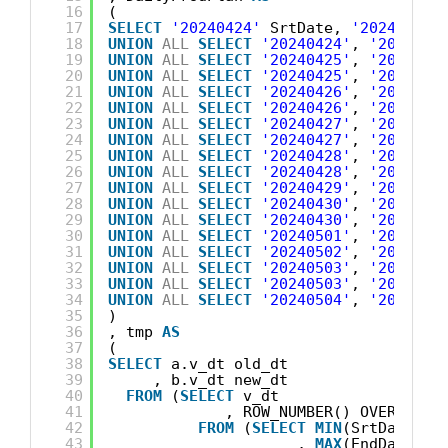
16
(
17
SELECT
'20240424'
SrtDate, 
'20240424'
18
UNION
ALL
SELECT
'20240424'
, 
'2024042
19
UNION
ALL
SELECT
'20240425'
, 
'2024042
20
UNION
ALL
SELECT
'20240425'
, 
'2024042
21
UNION
ALL
SELECT
'20240426'
, 
'2024042
22
UNION
ALL
SELECT
'20240426'
, 
'2024042
23
UNION
ALL
SELECT
'20240427'
, 
'2024042
24
UNION
ALL
SELECT
'20240427'
, 
'2024042
25
UNION
ALL
SELECT
'20240428'
, 
'2024042
26
UNION
ALL
SELECT
'20240428'
, 
'2024042
27
UNION
ALL
SELECT
'20240429'
, 
'2024042
28
UNION
ALL
SELECT
'20240430'
, 
'2024043
29
UNION
ALL
SELECT
'20240430'
, 
'2024050
30
UNION
ALL
SELECT
'20240501'
, 
'2024050
31
UNION
ALL
SELECT
'20240502'
, 
'2024050
32
UNION
ALL
SELECT
'20240503'
, 
'2024050
33
UNION
ALL
SELECT
'20240503'
, 
'2024050
34
UNION
ALL
SELECT
'20240504'
, 
'2024050
35
)
36
, tmp 
AS
37
(
38
SELECT
a.v_dt old_dt
39
, b.v_dt new_dt
40
FROM
(
SELECT
v_dt
41
, ROW_NUMBER() OVER(
ORDE
42
FROM
(
SELECT
MIN
(SrtDate) S
43
, 
MAX
(EndDate) E