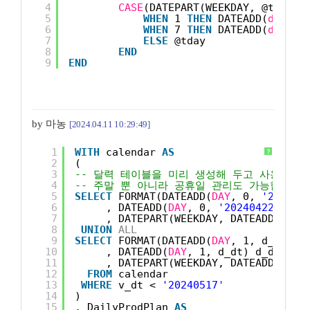
4
CASE
(DATEPART(WEEKDAY, @tday))
5
WHEN
1 
THEN
DATEADD(
day
, 2
6
WHEN
7 
THEN
DATEADD(
day
, 2
7
ELSE
@tday
8
END
9
END
by 마농
[2024.04.11 10:29:49]
1
WITH
calendar 
AS
?
2
(
3
-- 달력 테이블을 미리 생성해 두고 사용하시
4
-- 주말 뿐 아니라 공휴일 관리도 가능합니다.
5
SELECT
FORMAT(DATEADD(
DAY
, 0, 
'202404
6
, DATEADD(
DAY
, 0, 
'20240422'
) d_
7
, DATEPART(WEEKDAY, DATEADD(
DAY
,
8
UNION
ALL
9
SELECT
FORMAT(DATEADD(
DAY
, 1, d_dt), 
10
, DATEADD(
DAY
, 1, d_dt) d_dt
11
, DATEPART(WEEKDAY, DATEADD(
DAY
,
12
FROM
calendar
13
WHERE
v_dt < 
'20240517'
14
)
15
, DailyProdPlan 
AS