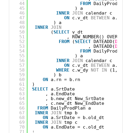
44
FROM
DailyProdPlan
45
) a
46
INNER
JOIN
calendar c
47
ON
c.v_dt 
BETWEEN
a.SrtDa
48
) a
49
INNER
JOIN
50
(
SELECT
v_dt
51
, ROW_NUMBER() OVER(
ORDE
52
FROM
(
SELECT
DATEADD(
DAY
,  
53
, DATEADD(
DAY
, 2
54
FROM
DailyProdPlan
55
) a
56
INNER
JOIN
calendar c
57
ON
c.v_dt 
BETWEEN
a.SrtDa
58
WHERE
c.w_dy 
NOT
IN
(1, 7)
59
) b
60
ON
a.rn = b.rn
61
)
62
SELECT
a.SrtDate
63
, a.EndDate
64
, b.new_dt New_SrtDate
65
, c.new_dt New_EndDate
66
FROM
DailyProdPlan a
67
INNER
JOIN
tmp b
68
ON
a.SrtDate = b.old_dt
69
INNER
JOIN
tmp c
70
ON
a.EndDate = c.old_dt
71
;