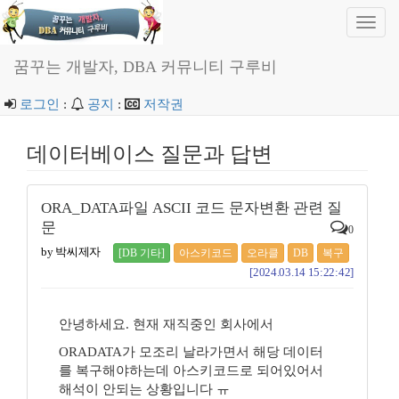
Toggl
navig
꿈꾸는 개발자, DBA 커뮤니티 구루비
로그인
:
공지
:
저작권
데이터베이스 질문과 답변
ORA_DATA파일 ASCII 코드 문자변환 관련 질
문
0
by 박씨제자
[DB 기타]
아스키코드
오라클
DB
복구
[2024.03.14 15:22:42]
안녕하세요. 현재 재직중인 회사에서
ORADATA가 모조리 날라가면서 해당 데이터
를 복구해야하는데 아스키코드로 되어있어서
해석이 안되는 상황입니다 ㅠ