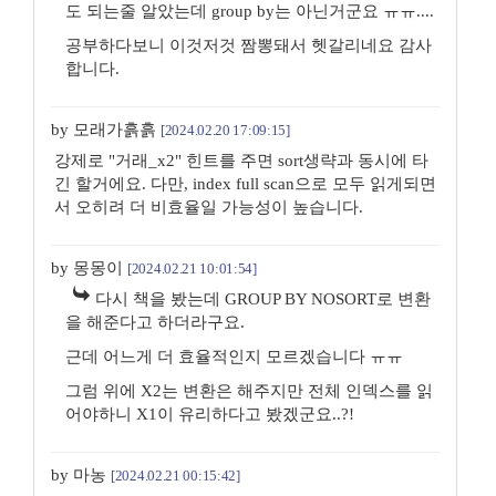
도 되는줄 알았는데 group by는 아닌거군요 ㅠㅠ....
공부하다보니 이것저것 짬뽕돼서 헷갈리네요 감사
합니다.
by 모래가흙흙
[2024.02.20 17:09:15]
강제로 "거래_x2" 힌트를 주면 sort생략과 동시에 타
긴 할거에요. 다만, index full scan으로 모두 읽게되면
서 오히려 더 비효율일 가능성이 높습니다.
by 몽몽이
[2024.02.21 10:01:54]
다시 책을 봤는데 GROUP BY NOSORT로 변환
을 해준다고 하더라구요.
근데 어느게 더 효율적인지 모르겠습니다 ㅠㅠ
그럼 위에 X2는 변환은 해주지만 전체 인덱스를 읽
어야하니 X1이 유리하다고 봤겠군요..?!
by 마농
[2024.02.21 00:15:42]