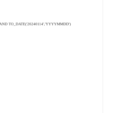
O_DATE('20240114','YYYYMMDD')