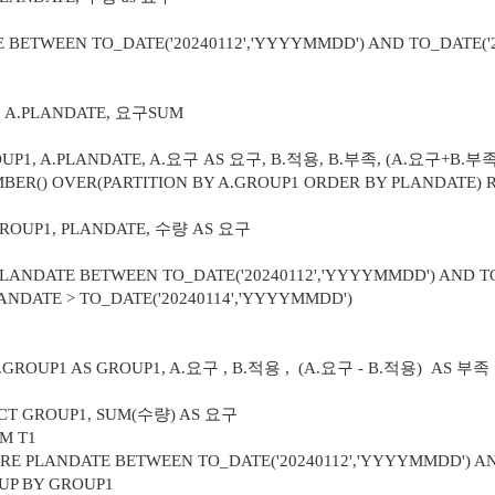
WEEN TO_DATE('20240112','YYYYMMDD') AND TO_DATE('2
A.PLANDATE, 요구SUM
A.PLANDATE, A.요구 AS 요구, B.적용, B.부족, (A.요구+B.부족
R(PARTITION BY A.GROUP1 ORDER BY PLANDATE) 
, PLANDATE, 수량 AS 요구
1
TWEEN TO_DATE('20240112','YYYYMMDD') AND TO_DA
TO_DATE('20240114','YYYYMMDD')
AS GROUP1, A.요구 , B.적용 , (A.요구 - B.적용) AS 부족
1, SUM(수량) AS 요구
T1
ETWEEN TO_DATE('20240112','YYYYMMDD') AND TO_
GROUP1