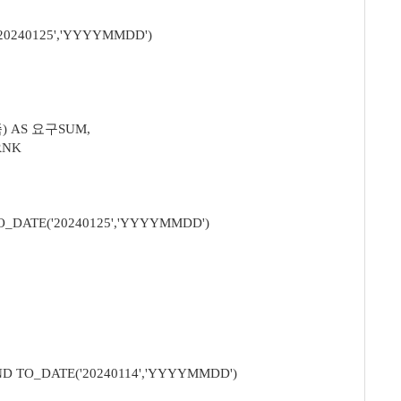
0240125','YYYYMMDD')
) AS 요구SUM,
RNK
TE('20240125','YYYYMMDD')
DATE('20240114','YYYYMMDD')