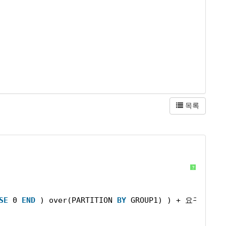
목록
?
SE
0 
END
) over(PARTITION 
BY
GROUP1) ) + 요구 - ( 