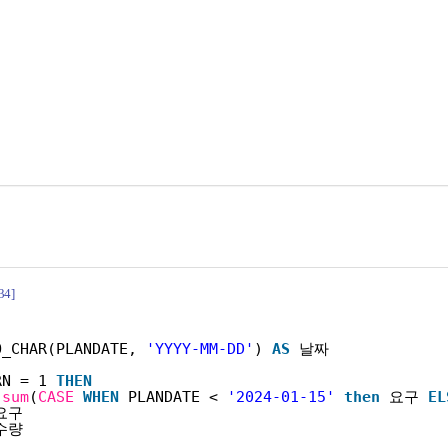
34]
O_CHAR(PLANDATE, 
'YYYY-MM-DD'
) 
AS
날짜
RN = 1 
THEN
 
sum
(
CASE
WHEN
PLANDATE < 
'2024-01-15'
then
요구 
EL
요구 
수량