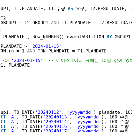
OUP1, T1.PLANDATE, T1.수량 
AS
요구, T2.RESULTDATE, 
T2 
.GROUP1 = T2.GROUP1 
AND
T1.PLANDATE = T2.RESULTDAT
(
T
1.PLANDATE , ROW_NUMBER() over(PARTITION 
BY
GROUP1
T1
PLANDATE > 
'2024-01-15'
TRN.rn = 1 
AND
TRN.PLANDATE = T1.PLANDATE
E <> 
'2024-01-15'
-- 베이스데이터 표에는 15일 값이 있
P1, PLANDATE
oup1, TO_DATE(
'20240112'
, 
'yyyymmdd'
) plandate, 1
ECT
'A'
, TO_DATE(
'20240113'
, 
'yyyymmdd'
), 100 수량 
ECT
'A'
, TO_DATE(
'20240114'
, 
'yyyymmdd'
), 100 수량 
ECT
'A'
, TO_DATE(
'20240116'
, 
'yyyymmdd'
), 100 수량 
ECT
'A'
, TO_DATE(
'20240117'
, 
'yyyymmdd'
), 100 수량 