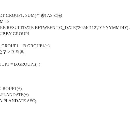
1, SUM(수량) AS 적용
T2
 BETWEEN TO_DATE('20240112','YYYYMMDD') AND T
GROUP1
1 = B.GROUP1(+)
 B.적용
= B.GROUP1(+)
GROUP1(+)
.PLANDATE(+)
A.PLANDATE ASC;