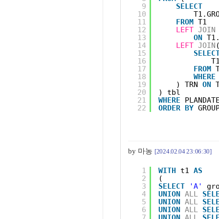
9
SELECT
10
T1.GR
11
FROM
T1
12
LEFT
JOIN
13
ON
T1
14
LEFT
JOIN
15
SELEC
16
T
17
FROM
18
WHERE
19
) TRN 
ON
20
) tbl
21
WHERE
PLANDAT
22
ORDER
BY
GROU
by 마농
[2024.02.04 23:06:30]
1
WITH
t1 
AS
2
(
3
SELECT
'A'
gr
4
UNION
ALL
SEL
5
UNION
ALL
SEL
6
UNION
ALL
SEL
7
UNION
ALL
SEL