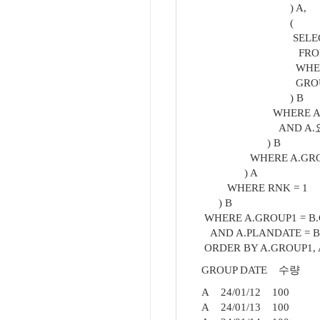
) A,
(
SELECT GROUP
FROM 
WHERE RESULTDATE
GROUP BY 
) B
WHERE A.GROUP
AND A.요구 >
) B
WHERE A.GROUP1 
) A
WHERE RNK = 1
) B
WHERE A.GROUP1 = B.
AND A.PLANDATE = B
ORDER BY A.GROUP1, 
GROUP DATE 수량
A 24/01/12 100
A 24/01/13 100