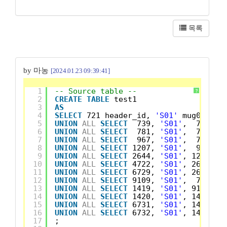
목록
by 마농
[2024.01.23 09:39:41]
1
-- Source table --
?
2
CREATE
TABLE
test1
3
AS
4
SELECT
721 header_id, 
'S01'
mug02, -1
5
UNION
ALL
SELECT
739, 
'S01'
,  721, 
'
6
UNION
ALL
SELECT
781, 
'S01'
,  739, 
'
7
UNION
ALL
SELECT
967, 
'S01'
,  781, 
'
8
UNION
ALL
SELECT
1207, 
'S01'
,  967, 
'
9
UNION
ALL
SELECT
2644, 
'S01'
, 1207, 
'
10
UNION
ALL
SELECT
4722, 
'S01'
, 2644, 
'
11
UNION
ALL
SELECT
6729, 
'S01'
, 2644, 
'
12
UNION
ALL
SELECT
9109, 
'S01'
,  781, 
'
13
UNION
ALL
SELECT
1419, 
'S01'
, 9109, 
'
14
UNION
ALL
SELECT
1420, 
'S01'
, 1419, 
'
15
UNION
ALL
SELECT
6731, 
'S01'
, 1420, 
'
16
UNION
ALL
SELECT
6732, 
'S01'
, 1420, 
'
17
;