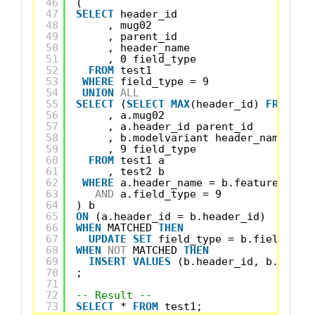
46
(
47
SELECT
header_id
48
, mug02
49
, parent_id
50
, header_name
51
, 0 field_type
52
FROM
test1
53
WHERE
field_type = 9
54
UNION
ALL
55
SELECT
(
SELECT
MAX
(header_id) 
FROM
te
56
, a.mug02
57
, a.header_id parent_id
58
, b.modelvariant header_name
59
, 9 field_type
60
FROM
test1 a
61
, test2 b
62
WHERE
a.header_name = b.feature
63
AND
a.field_type = 9
64
) b
65
ON
(a.header_id = b.header_id)
66
WHEN
MATCHED 
THEN
67
UPDATE
SET
field_type = b.field_typ
68
WHEN
NOT
MATCHED 
THEN
69
INSERT
VALUES
(b.header_id, b.mug02
70
;
71
72
-- Result --
73
SELECT
* 
FROM
test1;