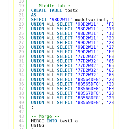
18
19
-- Middle table --
20
CREATE
TABLE
test2
21
AS
22
SELECT
'98D2W11'
modelvariant, 
'1001'
23
UNION
ALL
SELECT
'98D2W11'
, 
'FBM4SH1
24
UNION
ALL
SELECT
'98D2W11'
, 
'1002'
25
UNION
ALL
SELECT
'98D2W11'
, 
'1003'
26
UNION
ALL
SELECT
'99D2W11'
, 
'2300'
27
UNION
ALL
SELECT
'99D2W11'
, 
'2308'
28
UNION
ALL
SELECT
'99D2W11'
, 
'2709'
29
UNION
ALL
SELECT
'99D2W11'
, 
'FBM4SS1
30
UNION
ALL
SELECT
'77D2W32'
, 
'FBM4SS1
31
UNION
ALL
SELECT
'77D2W32'
, 
'6544'
32
UNION
ALL
SELECT
'77D2W32'
, 
'6545'
33
UNION
ALL
SELECT
'77D2W32'
, 
'6546'
34
UNION
ALL
SELECT
'77D2W32'
, 
'6547'
35
UNION
ALL
SELECT
'88564DFG'
, 
'23009'
36
UNION
ALL
SELECT
'88565DFG'
, 
'23012'
37
UNION
ALL
SELECT
'88566DFG'
, 
'FBM4SH1
38
UNION
ALL
SELECT
'88567DFG'
, 
'23056'
39
UNION
ALL
SELECT
'88568DFG'
, 
'23057'
40
UNION
ALL
SELECT
'88569DFG'
, 
'23059'
41
;
42
43
-- Merge --
44
MERGE 
INTO
test1 a
45
USING