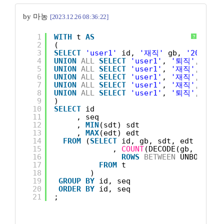
by 마농
[2023.12.26 08:36:22]
1
WITH
t 
AS
?
2
(
3
SELECT
'user1'
id, 
'재직'
gb, 
'2003-03
4
UNION
ALL
SELECT
'user1'
, 
'퇴직'
, 
'200
5
UNION
ALL
SELECT
'user1'
, 
'재직'
, 
'200
6
UNION
ALL
SELECT
'user1'
, 
'재직'
, 
'200
7
UNION
ALL
SELECT
'user1'
, 
'재직'
, 
'200
8
UNION
ALL
SELECT
'user1'
, 
'퇴직'
, 
'200
9
)
10
SELECT
id
11
, seq
12
, 
MIN
(sdt) sdt
13
, 
MAX
(edt) edt
14
FROM
(
SELECT
id, gb, sdt, edt
15
, 
COUNT
(DECODE(gb, 
'퇴직'
16
ROWS
BETWEEN
UNBOUNDED
17
FROM
t
18
)
19
GROUP
BY
id, seq
20
ORDER
BY
id, seq
21
;