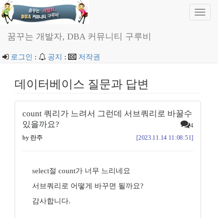
Toggl
navig
꿈꾸는 개발자, DBA 커뮤니티 구루비
로그인
:
공지
:
저작권
데이터베이스 질문과 답변
count 쿼리가 느려서 그런데 서브쿼리로 바꿀수
있을까요?
4
by 란주
[2023.11.14 11:08:51]
select절 count가 너무 느리네요
서브쿼리로 어떻게 바꾸면 될까요?
감사합니다.