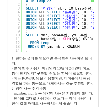
1
WITH
temp
AS
?
2
(
3
SELECT
'이강인'
mbr, 10 base수량, 
'2023
4
UNION
ALL
SELECT
'손흥민'
, 10, 
'202311
5
UNION
ALL
SELECT
'이강인'
, 10, 
'202312
6
UNION
ALL
SELECT
'손흥민'
, 10, 
'202312
7
UNION
ALL
SELECT
'이강인'
, 10, 
'202313
8
UNION
ALL
SELECT
'이강인'
, 10, 
'202313
9
)
10
SELECT
mbr, base수량, ym, 수량
11
, base수량 + 
SUM
(수량) OVER(PARTIT
12
FROM
temp
13
ORDER
BY
ym, mbr, ROWNUM
14
;
1. 원하는 결과를 얻으려면 분석함수 사용하면 됩니
다.
- 분석 함수 사용시 이강인의 13월이 2건인데 어느
행이 먼저인지? 구분할 수 있는 항목이 필요합니다.
- 저는 ROWNUM 을 이용했지만. 테이블에서 해당
역할을 하는 항목으로 대체하시는 것을 추천합니다.
2. 명칭 사용 주의사항
- member, month 등 예약어 사용은 지양해야 합니다.
- 단어를 그대로 사용하는 것 보다는 약어 사용이나
단어 결합 형태로 사용하시는 게 좋습니다.