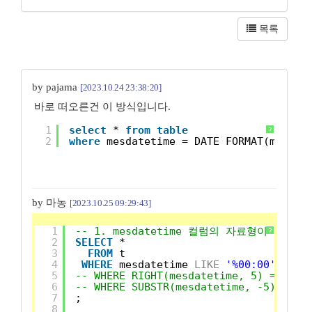
목록
by pajama
[2023.10.24 23:38:20]
바로 떠오른건 이 방식입니다.
1
select
* 
from
table
?
2
where
mesdatetime = DATE_FORMAT(mesdat
by 마농
[2023.10.25 09:29:43]
1
-- 1. mesdatetime 컬럼의 자료형이 문자형
?
2
SELECT
*
3
FROM
t
4
WHERE
mesdatetime 
LIKE
'%00:00'
5
-- WHERE RIGHT(mesdatetime, 5) = '00:
6
-- WHERE SUBSTR(mesdatetime, -5) = '0
7
;
8