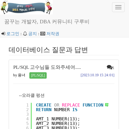
Toggl
navig
꿈꾸는 개발자, DBA 커뮤니티 구루비
로그인
:
공지
:
저작권
데이터베이스 질문과 답변
PL/SQL 고수님들 도와주세여.....
1
by 용녀
[2023.10.19 15:24:01]
[PL/SQL]
--오라클 펑션
1
CREATE
OR
REPLACE
FUNCTION
TEST2 (a
?
2
RETURN
NUMBER 
IS
3
4
AMT_1 NUMBER(13);
5
AMT_2 NUMBER(13);
6
AMT_3 NUMBER(13);