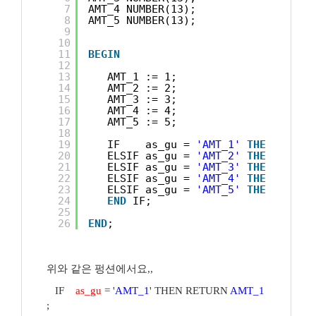
7
AMT_4 NUMBER(13);
8
AMT_5 NUMBER(13);
9
10
11
BEGIN
12
13
AMT_1 := 1;
14
AMT_2 := 2;
15
AMT_3 := 3;
16
AMT_4 := 4;
17
AMT_5 := 5;
18
19
IF    as_gu = 
'AMT_1'
THEN
RETUR
20
ELSIF as_gu = 
'AMT_2'
THEN
RETUR
21
ELSIF as_gu = 
'AMT_3'
THEN
RETUR
22
ELSIF as_gu = 
'AMT_4'
THEN
RETUR
23
ELSIF as_gu = 
'AMT_5'
THEN
RETUR
24
END
IF;   
25
26
END
;
위와 같은 펑션에서요,,
IF
as_gu
= '
AMT_1
' THEN RETURN
AMT_1
;