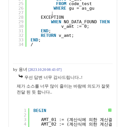
25
FROM
code_test
26
WHERE
gu = as_gu
27
;
28
EXCEPTION
29
WHEN
NO_DATA_FOUND 
THEN
30
v_amt := 0;
31
END
;
32
RETURN
v_amt;
33
END
;
34
/
by 용녀
[2023.10.20 08:43:07]
우선 답변 너무 감사드립니다..!
제가 소스를 너무 많이 줄이는 바람에 의도가 잘못
전달 된 듯 합니다..
1
BEGIN
?
2
3
AMT_01 := (계산식에 의한 계산결과값01
4
AMT_02 := (계산식에 의한 계산결과값02