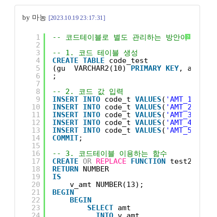
by 마농
[2023.10.19 23:17:31]
1
-- 코드테이블로 별도 관리하는 방안이 좋을 듯
?
2
3
-- 1. 코드 테이블 생성
4
CREATE
TABLE
code_test
5
(gu  VARCHAR2(10) 
PRIMARY
KEY
, amt NU
6
;
7
8
-- 2. 코드 값 입력
9
INSERT
INTO
code_t 
VALUES
(
'AMT_1'
, 1)
10
INSERT
INTO
code_t 
VALUES
(
'AMT_2'
, 2)
11
INSERT
INTO
code_t 
VALUES
(
'AMT_3'
, 3)
12
INSERT
INTO
code_t 
VALUES
(
'AMT_4'
, 4)
13
INSERT
INTO
code_t 
VALUES
(
'AMT_5'
, 5)
14
COMMIT
;
15
16
-- 3. 코드테이블 이용하는 함수
17
CREATE
OR
REPLACE
FUNCTION
test2(as_g
18
RETURN
NUMBER
19
IS
20
v_amt NUMBER(13);
21
BEGIN
22
BEGIN
23
SELECT
amt
24
INTO
v_amt