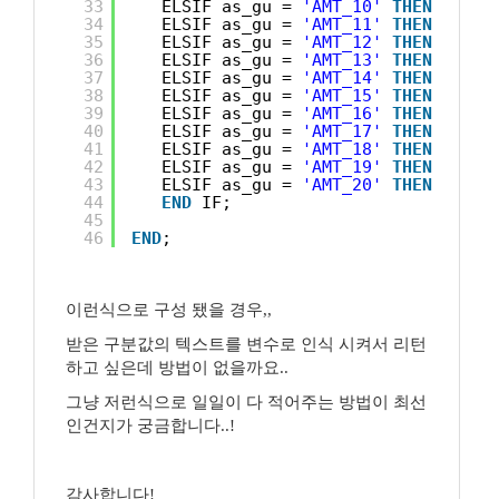
33
ELSIF as_gu = 
'AMT_10'
THEN
RETUR
34
ELSIF as_gu = 
'AMT_11'
THEN
RETUR
35
ELSIF as_gu = 
'AMT_12'
THEN
RETUR
36
ELSIF as_gu = 
'AMT_13'
THEN
RETUR
37
ELSIF as_gu = 
'AMT_14'
THEN
RETUR
38
ELSIF as_gu = 
'AMT_15'
THEN
RETUR
39
ELSIF as_gu = 
'AMT_16'
THEN
RETUR
40
ELSIF as_gu = 
'AMT_17'
THEN
RETUR
41
ELSIF as_gu = 
'AMT_18'
THEN
RETUR
42
ELSIF as_gu = 
'AMT_19'
THEN
RETUR
43
ELSIF as_gu = 
'AMT_20'
THEN
RETUR
44
END
IF;
45
46
END
;
이런식으로 구성 됐을 경우,,
받은 구분값의 텍스트를 변수로 인식 시켜서 리턴
하고 싶은데 방법이 없을까요..
그냥 저런식으로 일일이 다 적어주는 방법이 최선
인건지가 궁금합니다..!
감사합니다!