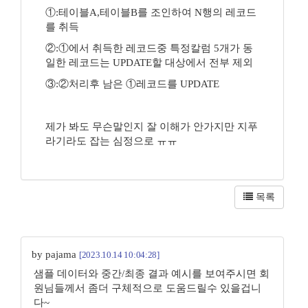
①:테이블A,테이블B를 조인하여 N행의 레코드
를 취득
②:①에서 취득한 레코드중 특정칼럼 5개가 동
일한 레코드는 UPDATE할 대상에서 전부 제외
③:②처리후 남은 ①레코드를 UPDATE
제가 봐도 무슨말인지 잘 이해가 안가지만 지푸
라기라도 잡는 심정으로 ㅠㅠ
목록
by pajama
[2023.10.14 10:04:28]
샘플 데이터와 중간/최종 결과 예시를 보여주시면 회
원님들께서 좀더 구체적으로 도움드릴수 있을겁니
다~