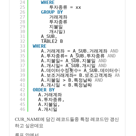
24
WHERE
25
투자종류 = xx
26
GROUP
BY
27
거래계좌
28
투자종류
29
지불일
30
개시일)
31
A_SUB,
32
TABLE2 B
33
WHERE
34
A.거래계좌 = A_SUB.거래계좌 
AND
35
A.투자종류= A_SUB.투자종류 
AND
36
A.지불일= A_SUB.지불일 
AND
37
A.개시일= A_SUB.개시일 
AND
38
A.데이터수정횟수= A_SUB.데이터수정횟수 
39
A.보조거래계좌= B.보조고객계좌 
AND
40
A.지불일 > B.특정날짜 
AND
41
A.개시일 < B.특정날짜
42
ORDER
BY
43
A.거래계좌
44
A.투자종류,
45
A.지불일,
46
A.개시일
CUR_NAME에 담긴 레코드들중 특정 레코드만 갱신
하고 싶은데요
루프 안에서