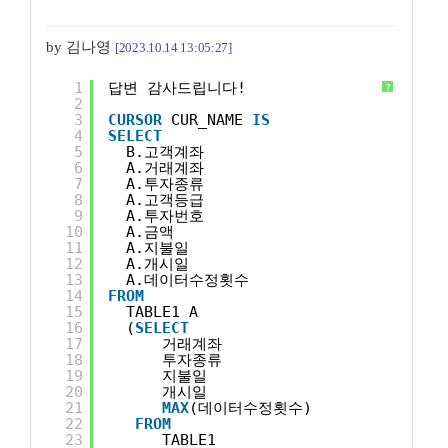
by 김나영
[2023.10.14 13:05:27]
1
답변 감사드립니다!
?
2
3
CURSOR
CUR_NAME 
IS
4
SELECT
5
B.고객계좌
6
A.거래계좌
7
A.투자종류
8
A.고객등급
9
A.투자번호
10
A.금액
11
A.지불일
12
A.개시일
13
A.데이터수정횟수
14
FROM
15
TABLE1 A
16
(
SELECT
17
거래계좌
18
투자종류
19
지불일
20
개시일
21
MAX
(데이터수정횟수)
22
FROM
23
TABLE1