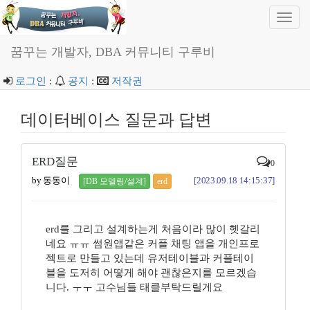
Toggl
navig
꿈꾸는 개발자, DBA 커뮤니티 구루비
로그인
:
공지
:
저작권
데이터베이스 질문과 답변
ERD질문
0
by 동동이
[2023.09.18 14:15:37]
[DB 모델링/설계]
erd
erd를 그리고 설계하는게 처음이라 많이 헷갈리
네요 ㅠㅠ 썸원앱같은 커플 채팅 앱을 개인프로
젝트로 만들고 있는데 유저테이블과 커플테이
블을 도저히 어떻게 해야 괜찮은지를 모르겠습
니다. ㅜㅜ 고수님들 태클부탁드릴게요