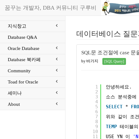
꿈꾸는 개발자, DBA 커뮤니티 구루비
지식창고
데이터베이스 질문
Database Q&A
Oracle Database
SQL문 조건절에 case 
Database 북카페
by 바가지
[SQL Query]
Community
Toad for Oracle
1
안녕하세요.
2
세미나
3
소스 분석중에 
4
About
5
SELECT
* 
FR
6
7
위와 같이 조건
8
9
TEMP
테이블의
10
11
USE_YN 이 
'N