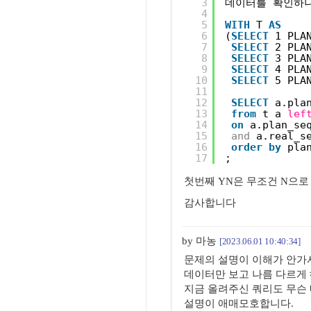
3
데이터를 확인하니
4
5
WITH
T 
AS
6
(
SELECT
1 PLA
7
SELECT
2 PLA
8
SELECT
3 PLA
9
SELECT
4 PLA
10
SELECT
5 PLA
11
12
SELECT
a.pla
13
from
t a 
lef
14
on
a.plan_se
15
and
a.real_s
16
order
by
pla
17
;
첫번째 YN은 무조건 N으로
감사합니다
by 마농
[2023.06.01 10:40:34]
문제의 설명이 이해가 안가
데이터만 보고 나름 다르게
지금 올려주신 쿼리도 무슨
설명이 애매모호합니다.