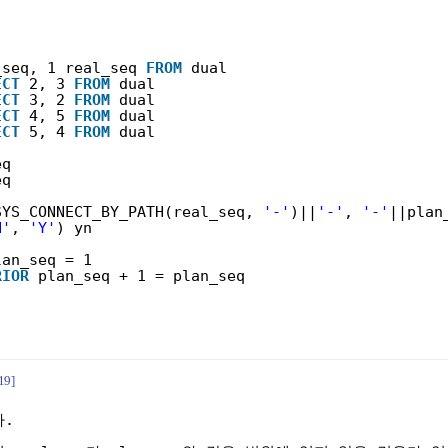
_seq, 1 real_seq 
FROM
dual
ECT
2, 3 
FROM
dual
ECT
3, 2 
FROM
dual
ECT
4, 5 
FROM
dual
ECT
5, 4 
FROM
dual
eq
eq
(
SYS_CONNECT_BY_PATH(real_seq, 
'-'
)||
'-'
, 
'-'
||plan
N'
, 
'Y'
) yn
lan_seq = 1
RIOR
plan_seq + 1 = plan_seq
19]
다.