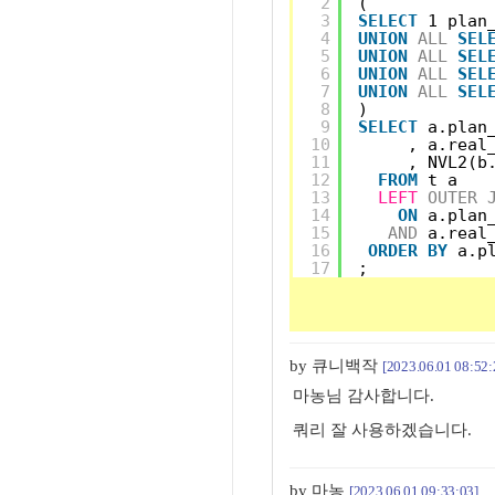
2
(
3
SELECT
1 plan
4
UNION
ALL
SEL
5
UNION
ALL
SEL
6
UNION
ALL
SEL
7
UNION
ALL
SEL
8
)
9
SELECT
a.plan
10
, a.real
11
, NVL2(b
12
FROM
t a
13
LEFT
OUTER
14
ON
a.plan
15
AND
a.real
16
ORDER
BY
a.p
17
;
by 큐니백작
[2023.06.01 08:52:
마농님 감사합니다.
쿼리 잘 사용하겠습니다.
by 마농
[2023.06.01 09:33:03]