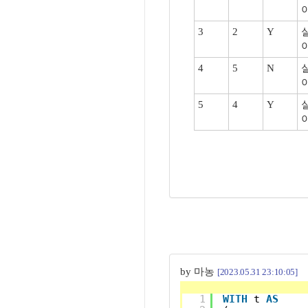
3
2
Y
4
5
N
5
4
Y
by 마농
[2023.05.31 23:10:05]
1
WITH
t 
AS