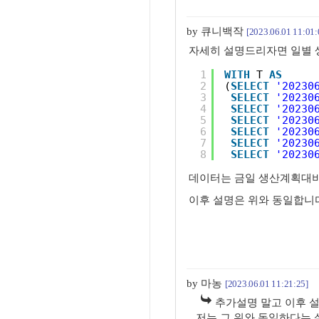
by 큐니백작
[2023.06.01 11:01:
자세히 설명드리자면 일별
1
WITH
T 
AS
2
(
SELECT
'20230
3
SELECT
'20230
4
SELECT
'20230
5
SELECT
'20230
6
SELECT
'20230
7
SELECT
'20230
8
SELECT
'20230
데이터는 금일 생산계획대비 
이후 설명은 위와 동일합니
by 마농
[2023.06.01 11:21:25]
추가설명 말고 이후 
저는 그 위와 동일하다는 