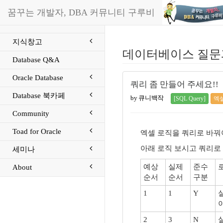
꿈꾸는 개발자, DBA 커뮤니티 구루비
지식창고
데이터베이스 질문
Database Q&A
Oracle Database
쿼리 좀 만들어 주세요!!
Database 북카페
by 큐니백작
[SQL Query]
엑
Community
Toad for Oracle
엑셀 로직을 쿼리로 바꿔야
아래 로직 보시고 쿼리로
세미나
예상
실제
준수
About
순서
순서
구분
1
1
Y
2
3
N