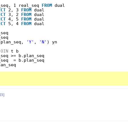
_seq, 1 real_seq 
FROM
dual
ECT
2, 3 
FROM
dual
ECT
3, 2 
FROM
dual
ECT
4, 5 
FROM
dual
ECT
5, 4 
FROM
dual
_seq
_seq
.plan_seq, 
'Y'
, 
'N'
) yn
JOIN
t b
_seq >= b.plan_seq
_seq  = b.plan_seq
lan_seq
23]