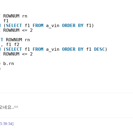
T
ROWNUM rn
, f1
M
(
SELECT
f1 
FROM
a_vin 
ORDER
BY
f1)
E
ROWNUM <= 2
CT
ROWNUM rn
, f1 f2
M
(
SELECT
f1 
FROM
a_vin 
ORDER
BY
f1 
DESC
)
E
ROWNUM <= 2
= b.rn
n
네요..^^
15:59:54]