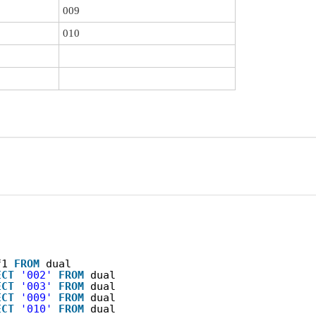
009
010
f1 
FROM
dual
ECT
'002'
FROM
dual
ECT
'003'
FROM
dual
ECT
'009'
FROM
dual
ECT
'010'
FROM
dual