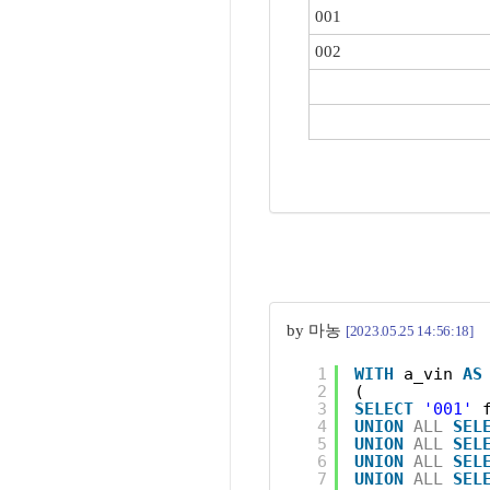
001
002
by 마농
[2023.05.25 14:56:18]
1
WITH
a_vin 
AS
2
(
3
SELECT
'001'
4
UNION
ALL
SEL
5
UNION
ALL
SEL
6
UNION
ALL
SEL
7
UNION
ALL
SEL