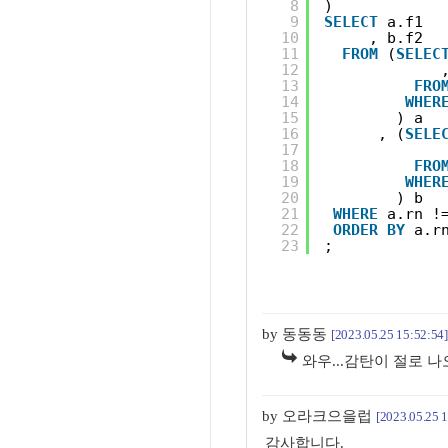
8
)
9
SELECT
a.f1
10
, b.f2
11
FROM
(
SELEC
12
13
FRO
14
WHER
15
) a
16
, (
SELE
17
18
FRO
19
WHER
20
) b
21
WHERE
a.rn !
22
ORDER
BY
a.r
23
;
by 동동동
[2023.05.25 15:52:54]
와우...감탄이 절로 나오
by 오라크으을럽
[2023.05.25 
감사합니다.