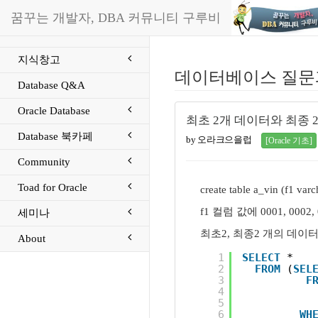
꿈꾸는 개발자, DBA 커뮤니티 구루비
지식창고
데이터베이스 질문
Database Q&A
Oracle Database
최초 2개 데이터와 최종 
Database 북카페
by 오라크으을럽
[Oracle 기초]
Community
Toad for Oracle
create table a_vin (f1 varc
f1 컬럼 값에 0001, 000
세미나
최초2, 최종2 개의 데이
About
1
SELECT
*
2
FROM
(
SEL
3
F
4
5
6
WH