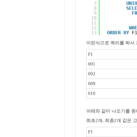
7
UNI
8
SEL
9
F
10
11
12
WH
13
ORDER
BY
F
이런식으로 쿼리를 짜서
F1
001
002
009
010
아래와 같이 나오기를 원
최초2개, 최종2개 값은 
F1