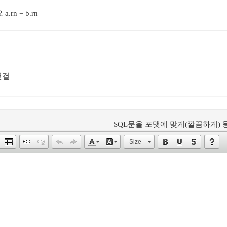
.rn = b.rn
 연결
SQL문을 포맷에 맞게(깔끔하게) 등
Size