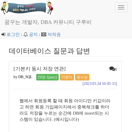
Toggl
navig
꿈꾸는 개발자, DBA 커뮤니티 구루비
로그인
:
공지
:
저작권
데이터베이스 질문과 답변
[기본키 동시 저장 연관]
8
by DB_SQL
[SQL Query]
기본키
동시성
[2023.05.24 10:05:31]
웹에서 회원등록 할 때 회원 아이디만 키값이라
고 하면 회원 가입페이지에서 중복체크를 하더
라도 저장을 누르는 순간에 DB에 insert되는 시
스템이 있습니다. (예시입니다)