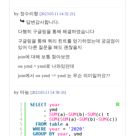
by 정수리형
[2023.05.11 14:52:21]
답변감사합니다.
다행히 구글링을 통해 해결하였습니다
구글링을 통해 쿼리 힌트를 얻기하였는데 궁금점이
있어 다른 질문을 해도 괜찮을지
join에 대해 보통 찾아보면
on ymd = ymd로 나와있던데
join에서 on ymd <= ymd 는 무슨 의미일까요??
by 마농
[2023.05.11 14:59:33]
1
SELECT
year
?
2
, ymd
3
, 
SUM
(a)-
SUM
(b)-
SUM
(c) t
4
, 
SUM
(
SUM
(a)-
SUM
(b)-
SUM
(c)) OVER(
5
FROM
table
a
6
WHERE
year
= 
'2020'
7
GROUP
BY
year
, ymd