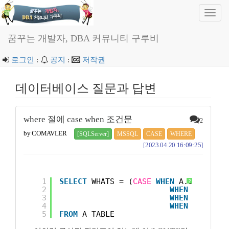
Toggl
navig
꿈꾸는 개발자, DBA 커뮤니티 구루비
로그인
:
공지
:
저작권
데이터베이스 질문과 답변
where 절에 case when 조건문
2
by COMAVLER
[SQLServer]
MSSQL
CASE
WHERE
[2023.04.20 16:09:25]
1
SELECT
WHATS = (
CASE
WHEN
A.SALE_QTY
?
2
WHEN
A.SALE_
3
WHEN
A.SALE_
4
WHEN
A.SALE_
5
FROM
A_TABLE