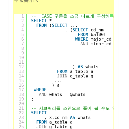
수 있습니다.
1
--  CASE 구문을 조금 다르게 구성해 봤습니다
?
2
SELECT
*
3
FROM
(
SELECT
...
4
, (
SELECT
cd_nm
5
FROM
ba100t
6
WHERE
major_cd = 
'S0
7
AND
minor_cd = 
CAS
8
9
10
11
EN
12
) 
AS
whats
13
FROM
a_table a
14
JOIN
g_table g
15
...
16
) a
17
WHERE
...
18
AND
whats = @whats
19
;
20
21
-- 서브쿼리를 조인으로 풀어 볼 수도 있습니다
22
SELECT
...
23
, x.cd_nm 
AS
whats
24
FROM
a_table a
25
JOIN
g_table g