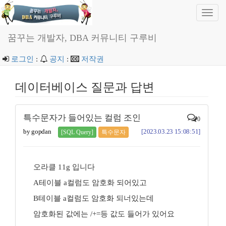
Toggl
navig
꿈꾸는 개발자, DBA 커뮤니티 구루비
로그인
:
공지
:
저작권
데이터베이스 질문과 답변
특수문자가 들어있는 컬럼 조인
0
by gopdan
[2023.03.23 15:08:51]
[SQL Query]
특수문자
오라클 11g 입니다
A테이블 a컬럼도 암호화 되어있고
B테이블 a컬럼도 암호화 되너있는데
암호화된 값에는 /+=등 값도 들어가 있어요