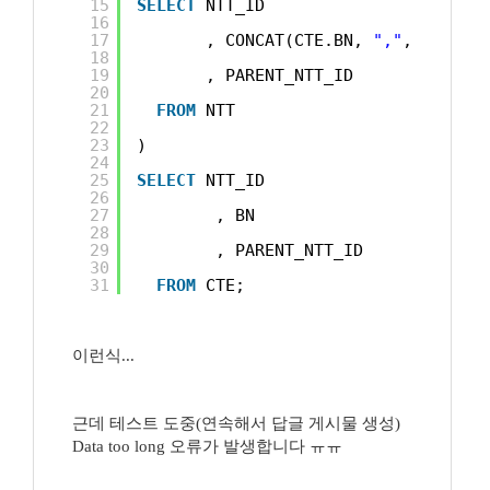
15
SELECT
NTT_ID
16
17
, CONCAT(CTE.BN, 
","
, A.NTT_
18
19
, PARENT_NTT_ID
20
21
FROM
NTT
22
23
)
24
25
SELECT
NTT_ID
26
27
, BN
28
29
, PARENT_NTT_ID
30
31
FROM
CTE;
이런식...
근데 테스트 도중(연속해서 답글 게시물 생성)
Data too long 오류가 발생합니다 ㅠㅠ