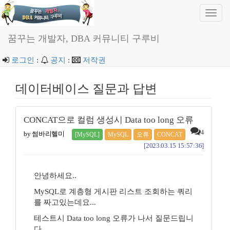
Toggl
navig
꿈꾸는 개발자, DBA 커뮤니티 구루비
로그인
:
공지
:
저작권
데이터베이스 질문과 답변
CONCAT으로 컬럼 생성시 Data too long 오류
4
by 썸바리헬미
[MySQL]
MySQL
오류
CONCAT
[2023.03.15 15:57:36]
안녕하세요..
MySQL로 계층형 게시판 리스트 조회하는 쿼리
를 짜고있는데요...
테스트시 Data too long 오류가 나서 질문드립니
다.