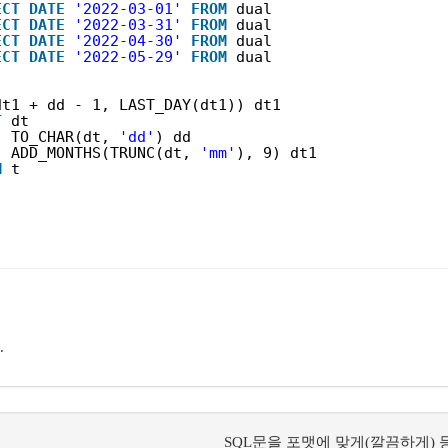
ECT
DATE
'2022-03-01'
FROM
dual
ECT
DATE
'2022-03-31'
FROM
dual
ECT
DATE
'2022-04-30'
FROM
dual
ECT
DATE
'2022-05-29'
FROM
dual
dt1 + dd - 1, LAST_DAY(dt1)) dt1
T
dt
, TO_CHAR(dt, 
'dd'
) dd
, ADD_MONTHS(TRUNC(dt, 
'mm'
), 9) dt1
M
t
.
SQL문을 포맷에 맞게(깔끔하게) 등