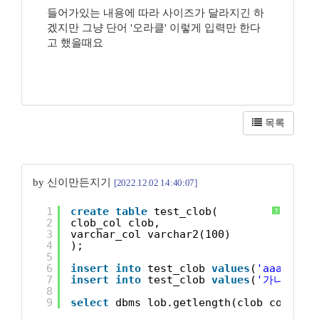
들어가있는 내용에 따라 사이즈가 달라지긴 하
겠지만 그냥 단어 '오라클' 이렇게 입력만 한다
고 했을때요
목록
by 신이만든지기
[2022.12.02 14:40:07]
1
create
table
test_clob(
?
2
clob_col clob,
3
varchar_col varchar2(100)
4
);
5
6
insert
into
test_clob 
values
(
'aaaa'
, 
'
7
insert
into
test_clob 
values
(
'가나다'
, 
8
9
select
dbms_lob.getlength(clob_col) cl