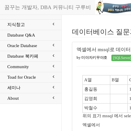
꿈꾸는 개발자, DBA 커뮤니티 구루비
지식창고
데이터베이스 질문
Database Q&A
Oracle Database
엑셀에서 mssql로 데이
Database 북카페
by 미야자키무야호
[SQLServer
Community
Toad for Oracle
A열
B열
세미나
홍길동
About
김영희
박철수
위의 표가 mssql 에서 sel
엑셀에서