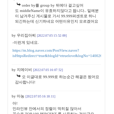
order by를 group by 뒤에다 걸고싶어
도 middleName이 유효하지않다고 뜹니다.. 밑에분
이 남겨주신 게시물로 가서 99.999퍼센트로 하니
되긴하는데 신기하네요 어떤이유인지 모르겠어요
by 우리집아찌
[2022.07.05 15:52:09]
-이런게 있네요.
https://m.blog.naver.com/PostView.naver?
isHttpsRedirect=true&blogId=etruelove&logNo=14002682326
by 지메이비
[2022.07.05 16:07:52]
오 이글대로 99.999로 하는순간 해결은 됬어요
감사합니다!
by 마농
[2022.07.05 16:18:11]
아!
인라인뷰 안에서의 정렬이 먹히질 않아서