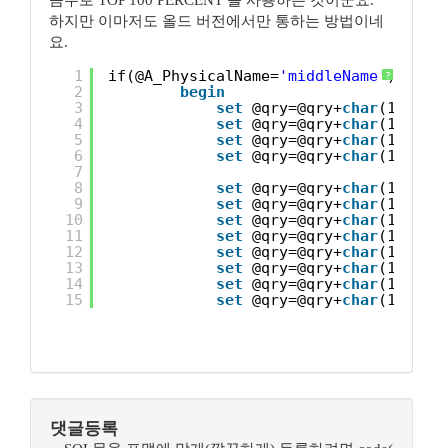
꼼수로 TOP 100 PERCENT 를 사용하는 것이군요.
하지만 이마저도 올드 버전에서만 통하는 방법이네
요.
1
if(@A_PhysicalName=
'middleName'
)
?
2
begin
3
set
@qry=@qry+
char
(13)+
' 
4
set
@qry=@qry+
char
(13)+
' 
5
set
@qry=@qry+
char
(13)+
' 
6
set
@qry=@qry+
char
(13)+
' 
7
8
set
@qry=@qry+
char
(13)+
' 
9
set
@qry=@qry+
char
(13)+
' 
10
set
@qry=@qry+
char
(13)+
' 
11
set
@qry=@qry+
char
(13)+
' 
12
set
@qry=@qry+
char
(13)+
' 
13
set
@qry=@qry+
char
(13)+
' 
14
set
@qry=@qry+
char
(13)+
' 
15
set
@qry=@qry+
char
(13)+
' 
댓글등록