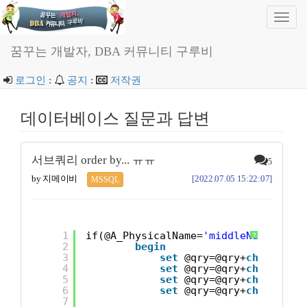
Toggl
navig
꿈꾸는 개발자, DBA 커뮤니티 구루비
로그인
:
공지
:
저작권
데이터베이스 질문과 답변
서브쿼리 order by... ㅠㅠ
5
by 지메이비
[2022.07.05 15:22:07]
MSSQL
1
if(@A_PhysicalName=
'middleName'
)
?
2
begin
3
set
@qry=@qry+
char
(13)+
4
set
@qry=@qry+
char
(13)+
5
set
@qry=@qry+
char
(13)+
6
set
@qry=@qry+
char
(13)+
7