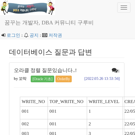
Toggl
navig
꿈꾸는 개발자, DBA 커뮤니티 구루비
로그인
:
공지
:
저작권
데이터베이스 질문과 답변
오라클 정렬 질문있습니다..!
1
by 꼬막
[2022.05.26 13:53:56]
[Oracle 기초]
OrderBy
WRITE_NO
TOP_WRITE_NO
WRITE_LEVEL
CRE
001
001
1
22/05
002
001
2
22/05
003
001
3
22/05