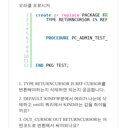
오라클 프로시저
1
create
or
replace
PACKAGE PKG_TEST 
?
2
TYPE RETURNCURSOR 
IS
REF 
CURSOR
3
4
5
6
PROCEDURE
PC_ADMIN_TEST_SELECT 
7
8
9
10
11
12
END
PKG_TEST;
1. TYPE RETURNCURSOR IS REF CURSOR를
변환해야하는지 삭제하면 되는지 궁금합니다.
2. DEFAULT 'KIND'부분에서 에러가 나는데 삭
제하고 xml의 쿼리에서 KIND라는 값을 줘야될
까요?
3. OUT_CURSOR OUT RETURNCURSOR는 어
떤코드로 변환해서 써야되나요?