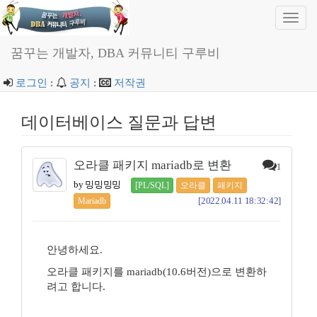
Toggl
navig
꿈꾸는 개발자, DBA 커뮤니티 구루비
로그인
:
공지
:
저작권
데이터베이스 질문과 답변
오라클 패키지 mariadb로 변환
1
by 밍밍밍밍
[PL/SQL]
오라클
패키지
[2022.04.11 18:32:42]
Mariadb
안녕하세요.
오라클 패키지를 mariadb(10.6버전)으로 변환하
려고 합니다.