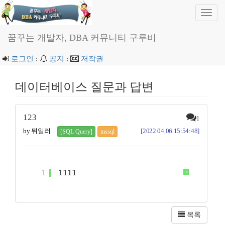
Toggl
navig
꿈꾸는 개발자, DBA 커뮤니티 구루비
로그인
:
공지
:
저작권
데이터베이스 질문과 답변
123
1
by 뮈일러
[2022.04.06 15:54:48]
[SQL Query]
mssql
1
1111
?
목록