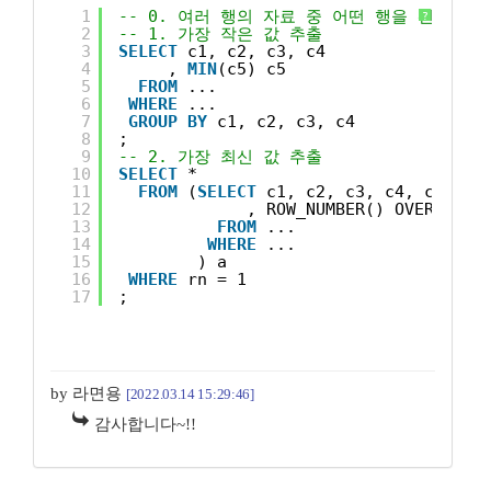
1
-- 0. 여러 행의 자료 중 어떤 행을 선택해
?
2
-- 1. 가장 작은 값 추출
3
SELECT
c1, c2, c3, c4
4
, 
MIN
(c5) c5
5
FROM
...
6
WHERE
...
7
GROUP
BY
c1, c2, c3, c4
8
;
9
-- 2. 가장 최신 값 추출
10
SELECT
*
11
FROM
(
SELECT
c1, c2, c3, c4, c5
12
, ROW_NUMBER() OVER(PART
13
FROM
...
14
WHERE
...
15
) a
16
WHERE
rn = 1
17
;
by 라면용
[2022.03.14 15:29:46]
감사합니다~!!