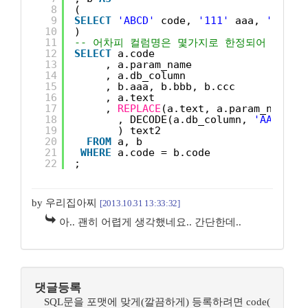
8
(
9
SELECT
'ABCD'
code, 
'111'
aaa, 
'222'
10
)
11
-- 어차피 컬럼명은 몇가지로 한정되어 있겠지요
12
SELECT
a.code
13
, a.param_name
14
, a.db_column
15
, b.aaa, b.bbb, b.ccc
16
, a.text
17
, 
REPLACE
(a.text, a.param_name
18
, DECODE(a.db_column, 
'AAA'
, b
19
) text2
20
FROM
a, b
21
WHERE
a.code = b.code
22
;
by 우리집아찌
[2013.10.31 13:33:32]
아.. 괜히 어렵게 생각했네요.. 간단한데..
댓글등록
SQL문을 포맷에 맞게(깔끔하게) 등록하려면 code(