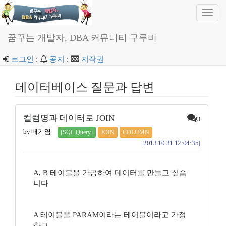
Toggl
navig
꿈꾸는 개발자, DBA 커뮤니티 구루비
로그인
:
공지
:
저작권
데이터베이스 질문과 답변
컬럼명과 데이터로 JOIN
3
by 배기염
[SQL Query]
JOIN
COLUMN
[2013.10.31 12:04:35]
A, B 테이블을 가공하여 데이터를 만들고 싶습
니다
A 테이블을 PARAM이라는 테이블이라고 가정
하고