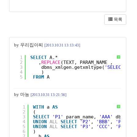
목록
by 우리집아찌
[2013.10.31 13:13:43]
1
SELECT
A.* 
?
2
,
REPLACE
(TEXT, PARAM_NAME ,
3
dbms_xmlgen.getxmltype(
'SELECT '
||
4
)
5
FROM
A 
by 마농
[2013.10.31 13:21:56]
1
WITH
a 
AS
?
2
(
3
SELECT
'P1'
param_name, 
'AAA'
db_colu
4
UNION
ALL
SELECT
'P2'
, 
'BBB'
, 
'P1 P2 
5
UNION
ALL
SELECT
'P3'
, 
'CCC'
, 
'P1 P2 
6
)
7
, b 
AS