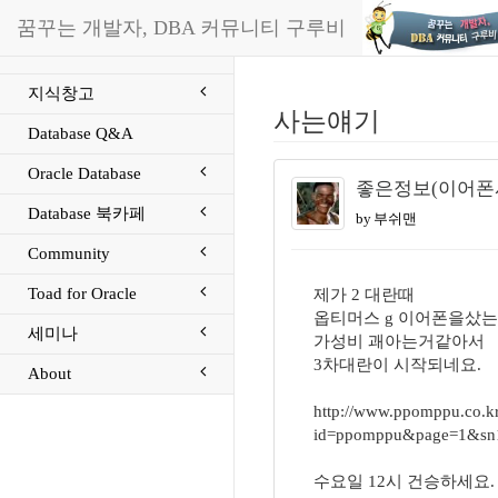
꿈꾸는 개발자, DBA 커뮤니티 구루비
지식창고
사는얘기
Database Q&A
Oracle Database
좋은정보(이어폰사
Database 북카페
by 부쉬맨
Community
Toad for Oracle
제가 2 대란때
옵티머스 g 이어폰을샀
세미나
가성비 괘아는거같아서
3차대란이 시작되네요.
About
http://www.ppomppu.co.kr
id=ppomppu&page=1&sn1
수요일 12시 건승하세요.