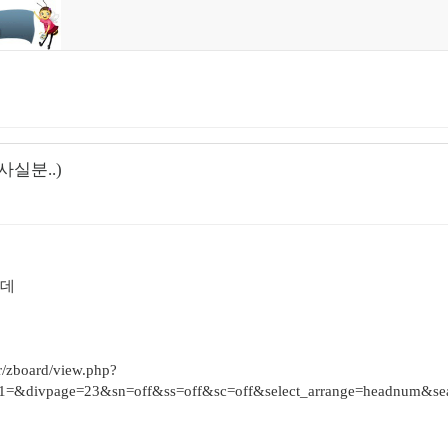
실분..)
는데
/zboard/view.php?
=&divpage=23&sn=off&ss=off&sc=off&select_arrange=headnum&se