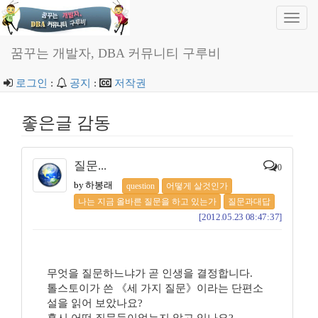
Toggl
navig
꿈꾸는 개발자, DBA 커뮤니티 구루비
로그인
:
공지
:
저작권
좋은글 감동
질문...
0
by 하봉래
question
어떻게 살것인가
나는 지금 올바른 질문을 하고 있는가
질문과대답
[2012.05.23 08:47:37]
무엇을 질문하느냐가 곧 인생을 결정합니다.
톨스토이가 쓴 《세 가지 질문》이라는 단편소
설을 읽어 보았나요?