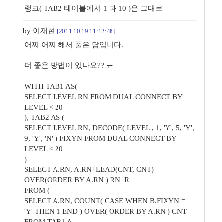
랭크( TAB2 테이블에서 1 과 10 )은 그대로
by 이재현
[2011.10.19 11:12:48]
어찌 어찌 해서 풀은 답입니다.
더 좋은 방법이 있나요?? ㅠ
WITH TAB1 AS(
SELECT LEVEL RN FROM DUAL CONNECT BY
LEVEL < 20
), TAB2 AS (
SELECT LEVEL RN, DECODE( LEVEL , 1, 'Y', 5, 'Y',
9, 'Y', 'N' ) FIXYN FROM DUAL CONNECT BY
LEVEL < 20
)
SELECT A.RN, A.RN+LEAD(CNT, CNT)
OVER(ORDER BY A.RN ) RN_R
FROM (
SELECT A.RN, COUNT( CASE WHEN B.FIXYN =
'Y' THEN 1 END ) OVER( ORDER BY A.RN ) CNT
FROM TAB1 A