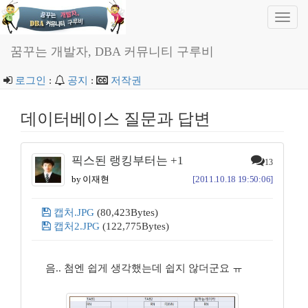
Toggl
navig
꿈꾸는 개발자, DBA 커뮤니티 구루비
로그인
:
공지
:
저작권
데이터베이스 질문과 답변
픽스된 랭킹부터는 +1
13
by 이재현
[2011.10.18 19:50:06]
캡처.JPG
(80,423Bytes)
캡처2.JPG
(122,775Bytes)
음.. 첨엔 쉽게 생각했는데 쉽지 않더군요 ㅠ