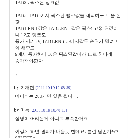
TAB2 : 픽스된 랭크값
TAB3: TAB1에서 픽스된 랭크값을 제외하구 +1을 한
값
TAB1.RN 1값은 TAB2.RN 1값은 픽스( 고정 된겂이
니 ) 2로 랭크로
증가 시키고( TAB1.RN ) 나머지값두 순위가 밀려 + 1
싞 해주고
9에서 증가하니 10은 픽스된값이라 11로 한다계 더
증가해야한다..
ㅠ
by 이재현
[2011.10.19 10:08:39]
데이타는 200개만 있음 됩니다.
by 마농
[2011.10.19 10:40:13]
설명이 어려운게 아니고 부족한거죠.
이렇게 하면 결과가 나올듯 한데요. 틀린 답인가요?