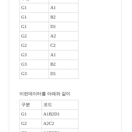
G1
A1
G1
B2
G1
D1
G2
A2
G2
C2
G3
A1
G3
B2
G3
D1
이런데이터를 아래와 같이
구분
코드
G1
A1B2D1
G2
A2C2