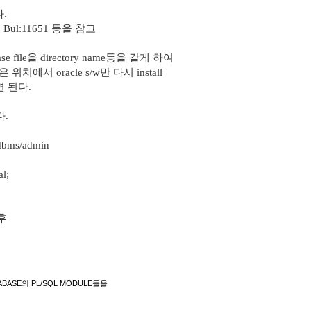
다.
 Bul:11651 등을 참고
base file을 directory name등을 같게 하여
은 위치에서 oracle s/w만 다시 install
 된다.
다.
bms/admin
l;
 후
 DATABASE의 PL/SQL MODULE들을