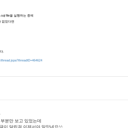
irp.sql file을 실행하는 중에
가 없었다면
된다.
ms/thread.jspa?threadID=464624
*
 부분만 보고 있었는데
글이 달린걸 이제서야 알았네요^^